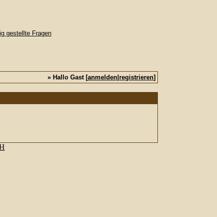
» Hallo Gast [
anmelden
|
registrieren
]
bH