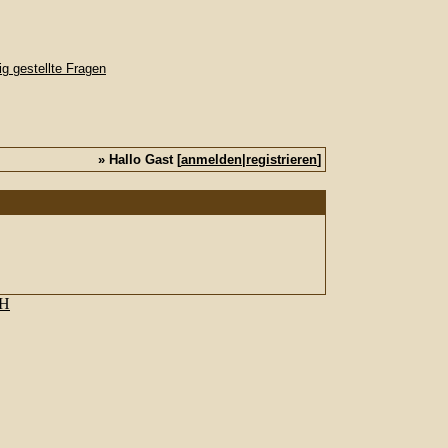
» Hallo Gast [
anmelden
|
registrieren
]
bH