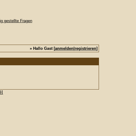
» Hallo Gast [
anmelden
|
registrieren
]
bH