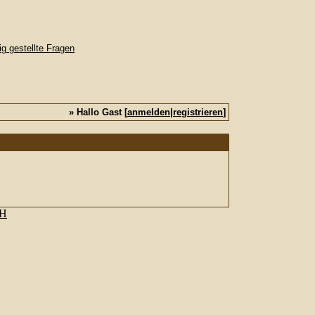
» Hallo Gast [
anmelden
|
registrieren
]
bH