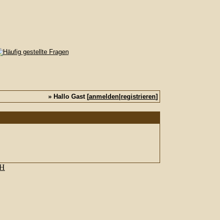
» Hallo Gast [
anmelden
|
registrieren
]
bH